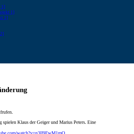
 1]
ojekt 1]
kt 1]
2]
ränderung
frufen.
 spielen Klaus der Geiger und Marius Peters. Eine
utube.com/watch?v=n3lI9FwM1mQ