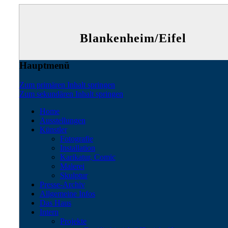
Blankenheim/Eifel
Hauptmenü
Zum primären Inhalt springen
Zum sekundären Inhalt springen
Home
Ausstellungen
Künstler
Fotografie
Installation
Karikatur, Comic
Malerei
Skulptur
Presse-Archiv
Allgemeine Infos
Das Haus
Intern
Projekte