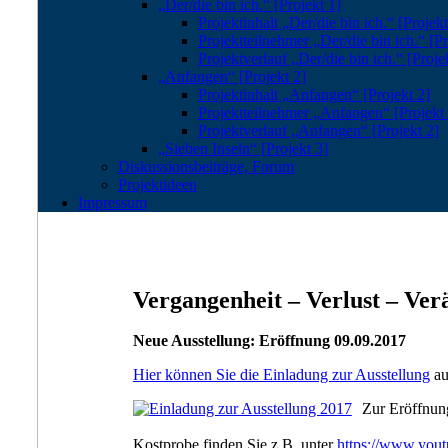
„Der/die bin ich.“ [Projekt 1]
Projektinhalt „Der/die bin ich.“ [Projekt
Projektteilnehmer „Der/die bin ich.“ [Pr
Projektverlauf „Der/die bin ich.“ [Proje
„Anfangen“ [Projekt 2]
Projektinhalt „Anfangen“ [Projekt 2]
Projektteilnehmer „Anfangen“ [Projekt 
Projektverlauf „Anfangen“ [Projekt 2]
„Sieben Inseln“ [Projekt 3]
Diskussionsbeiträge, Forum
Projektideen
Impressum
Vergangenheit – Verlust – Ve
Neue Ausstellung: Eröffnung 09.09.2017
Hier können Sie die Einladung zur Ausstellung
au
Zur Eröffnung
Kostprobe finden Sie z.B. unter
https://www.yo