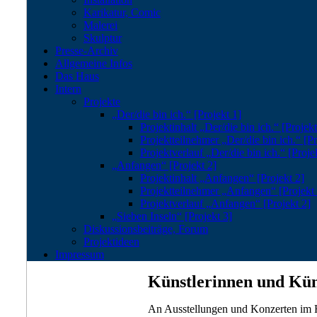
Karikatur, Comic
Malerei
Skulptur
Presse-Archiv
Allgemeine Infos
Das Haus
Intern
Projekte
„Der/die bin ich.“ [Projekt 1]
Projektinhalt „Der/die bin ich.“ [Projekt
Projektteilnehmer „Der/die bin ich.“ [Pr
Projektverlauf „Der/die bin ich.“ [Proje
„Anfangen“ [Projekt 2]
Projektinhalt „Anfangen“ [Projekt 2]
Projektteilnehmer „Anfangen“ [Projekt 
Projektverlauf „Anfangen“ [Projekt 2]
„Sieben Inseln“ [Projekt 3]
Diskussionsbeiträge, Forum
Projektideen
Impressum
Künstlerinnen und Küns
An Ausstellungen und Konzerten im 