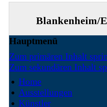
Blankenheim/Ei
Hauptmenü
Zum primären Inhalt spri
Zum sekundären Inhalt sp
Home
Ausstellungen
Künstler