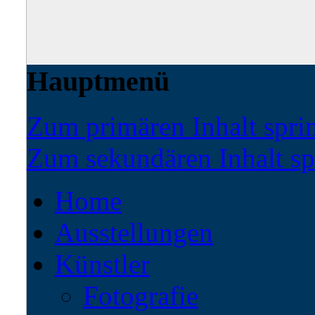
Hauptmenü
Zum primären Inhalt spri
Zum sekundären Inhalt sp
Home
Ausstellungen
Künstler
Fotografie