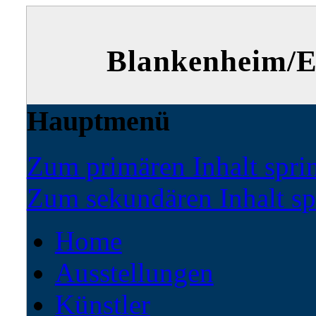
Blankenheim/Ei
Hauptmenü
Zum primären Inhalt spri
Zum sekundären Inhalt sp
Home
Ausstellungen
Künstler